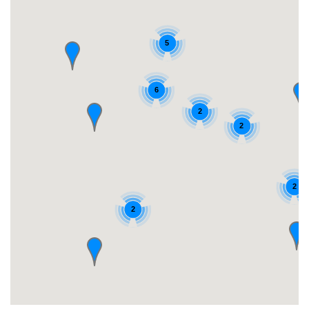
5
6
2
2
2
2