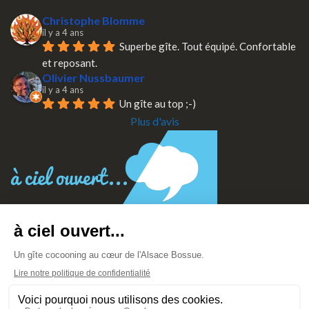
Christophe Blomme
il y a 4 ans
Superbe gîte. Tout équipé. Confortable 
et reposant.
Olivier Nussbaumer
il y a 4 ans
Un gîte au top ;-)
Plus d'avis
F
T
ac
w