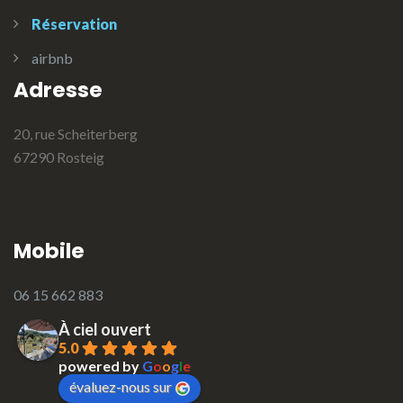
Réservation
airbnb
Adresse
20, rue Scheiterberg
67290 Rosteig
Mobile
06 15 662 883
À ciel ouvert
5.0
powered by
G
o
o
g
l
e
évaluez-nous sur